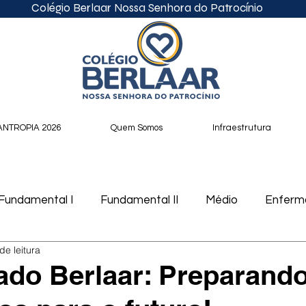
Colégio Berlaar Nossa Senhora do Patrocínio
ANTROPIA 2026
Quem Somos
Infraestrutura
Fundamental I
Fundamental II
Médio
Enfer
de leitura
cast
ado Berlaar: Preparand