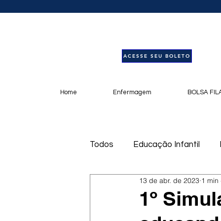
ACESSE SEU BOLETO
Home
Enfermagem
BOLSA FIL
Todos
Educação Infantil
13 de abr. de 2023
1 min 
Livros
Notícias
Pod
1º Simul