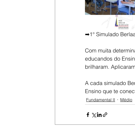
➡1° Simulado Berlaa
Com muita determina
educandos do Ensino
brilharam. Aplicara
A cada simulado Ber
Ensino que te cone
Fundamental II
Médio