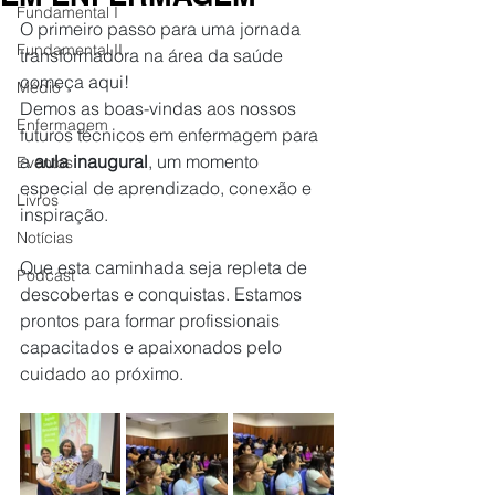
Fundamental I
O primeiro passo para uma jornada 
Fundamental II
transformadora na área da saúde 
começa aqui!
Médio
Demos as boas-vindas aos nossos 
Enfermagem
futuros técnicos em enfermagem para 
a 
aula inaugural
, um momento 
Eventos
especial de aprendizado, conexão e 
Livros
inspiração.
Notícias
Que esta caminhada seja repleta de 
Podcast
descobertas e conquistas. Estamos 
prontos para formar profissionais 
capacitados e apaixonados pelo 
cuidado ao próximo.