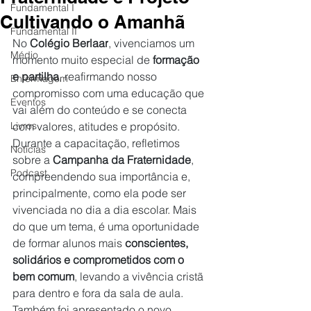
Fundamental I
Cultivando o Amanhã
Fundamental II
No 
Colégio Berlaar
, vivenciamos um 
Médio
momento muito especial de 
formação 
e partilha
, reafirmando nosso 
Enfermagem
compromisso com uma educação que 
Eventos
vai além do conteúdo e se conecta 
Livros
com valores, atitudes e propósito.
Durante a capacitação, refletimos 
Notícias
sobre a 
Campanha da Fraternidade
, 
Podcast
compreendendo sua importância e, 
principalmente, como ela pode ser 
vivenciada no dia a dia escolar. Mais 
do que um tema, é uma oportunidade 
de formar alunos mais 
conscientes, 
solidários e comprometidos com o 
bem comum
, levando a vivência cristã 
para dentro e fora da sala de aula.
Também foi apresentado o novo 