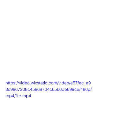
https://video.wixstatic.com/video/e57fec_a9
3c9867208c45868704c6560de699ce/480p/
mp4/file.mp4