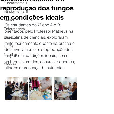
Fundamental I
reprodução dos fungos
Fundamental II
em condições ideais
Médio
Os estudantes do 7º ano A e B, 
Enfermagem
orientados pelo Professor Matheus na 
disciplina de ciências, exploraram 
Eventos
tanto teoricamente quanto na prática o 
Livros
desenvolvimento e a reprodução dos 
Notícias
fungos em condições ideais, como 
ambientes úmidos, escuros e quentes, 
Podcast
aliados à presença de nutrientes.