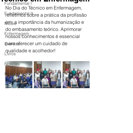
Fundamental I
No Dia do Técnico em Enfermagem, 
Fundamental II
refletimos sobre a prática da profissão 
em: a importância da humanização e 
Médio
do embasamento teórico. Aprimorar 
Enfermagem
nossos conhecimentos é essencial 
para oferecer um cuidado de 
Eventos
qualidade e acolhedor!
Livros
Notícias
Podcast