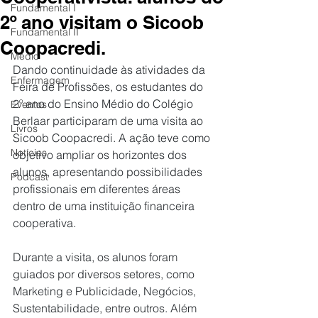
Fundamental I
2º ano visitam o Sicoob
Fundamental II
Coopacredi.
Médio
Dando continuidade às atividades da 
Enfermagem
Feira de Profissões, os estudantes do 
2º ano do Ensino Médio do Colégio 
Eventos
Berlaar participaram de uma visita ao 
Livros
Sicoob Coopacredi. A ação teve como 
Notícias
objetivo ampliar os horizontes dos 
alunos, apresentando possibilidades 
Podcast
profissionais em diferentes áreas 
dentro de uma instituição financeira 
cooperativa.
Durante a visita, os alunos foram 
guiados por diversos setores, como 
Marketing e Publicidade, Negócios, 
Sustentabilidade, entre outros. Além 