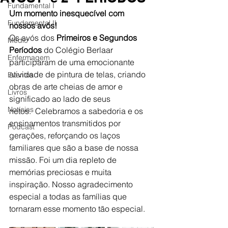
Fundamental I
Um momento inesquecível com 
Fundamental II
nossos avós!
Os avós dos 
Primeiros e Segundos 
Médio
Períodos
 do Colégio Berlaar 
Enfermagem
participaram de uma emocionante 
atividade de pintura de telas, criando 
Eventos
obras de arte cheias de amor e 
Livros
significado ao lado de seus 
Notícias
netos.  Celebramos a sabedoria e os 
ensinamentos transmitidos por 
Podcast
gerações, reforçando os laços 
familiares que são a base de nossa 
missão. Foi um dia repleto de 
memórias preciosas e muita 
inspiração. Nosso agradecimento 
especial a todas as famílias que 
tornaram esse momento tão especial.