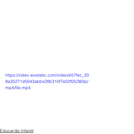
https://video.wixstatic.com/video/e57fec_33
8a35271d5043abbe28b310f7e02f05/360p/
mp4/file.mp4
Educação Infantil