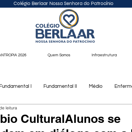
Colégio Berlaar Nossa Senhora do Patrocínio
ANTROPIA 2026
Quem Somos
Infraestrutura
Fundamental I
Fundamental II
Médio
Enfer
de leitura
cast
bio CulturalAlunos se