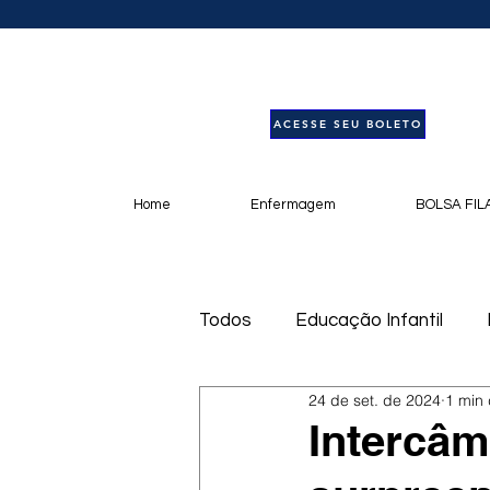
ACESSE SEU BOLETO
Home
Enfermagem
BOLSA FIL
Todos
Educação Infantil
24 de set. de 2024
1 min 
Livros
Notícias
Pod
Intercâm