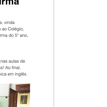
Irmã
a, vinda 
 ao Colégio, 
rma do 5º ano, 
nas aulas de 
! Ao final, 
ica em inglês.