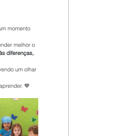
i um momento 
ender melhor o 
às diferenças, 
vendo um olhar 
 aprender. 💙