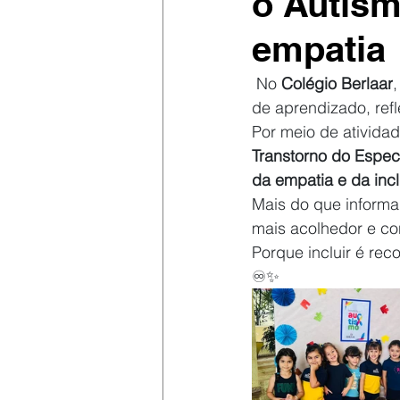
o Autism
empatia
 No 
Colégio Berlaar
,
de aprendizado, refl
Por meio de ativida
Transtorno do Espect
da empatia e da inc
Mais do que informa
mais acolhedor e co
Porque incluir é rec
♾️✨