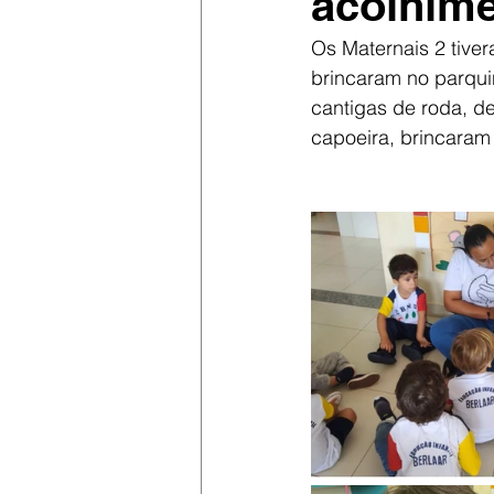
acolhime
Os Maternais 2 tive
brincaram no parquin
cantigas de roda, de
capoeira, brincaram 