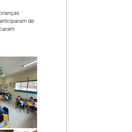
crianças 
articiparam de 
icaram 