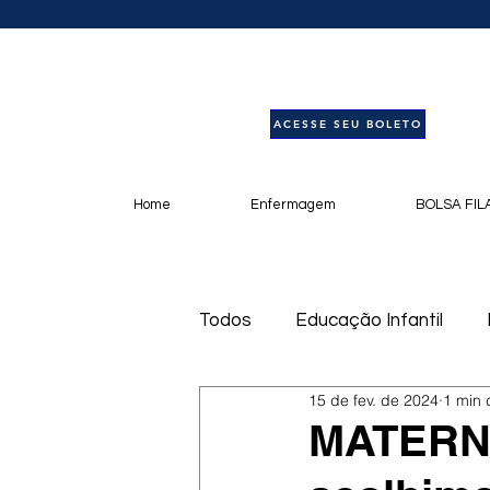
ACESSE SEU BOLETO
Home
Enfermagem
BOLSA FIL
Todos
Educação Infantil
15 de fev. de 2024
1 min 
Livros
Notícias
Pod
MATERNA