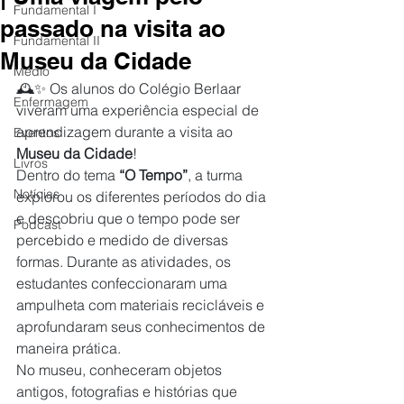
Fundamental I
passado na visita ao
Fundamental II
Museu da Cidade
Médio
🕰️✨ Os alunos do Colégio Berlaar 
Enfermagem
viveram uma experiência especial de 
aprendizagem durante a visita ao 
Eventos
Museu da Cidade
!
Livros
Dentro do tema 
“O Tempo”
, a turma 
Notícias
explorou os diferentes períodos do dia 
e descobriu que o tempo pode ser 
Podcast
percebido e medido de diversas 
formas. Durante as atividades, os 
estudantes confeccionaram uma 
ampulheta com materiais recicláveis e 
aprofundaram seus conhecimentos de 
maneira prática.
No museu, conheceram objetos 
antigos, fotografias e histórias que 