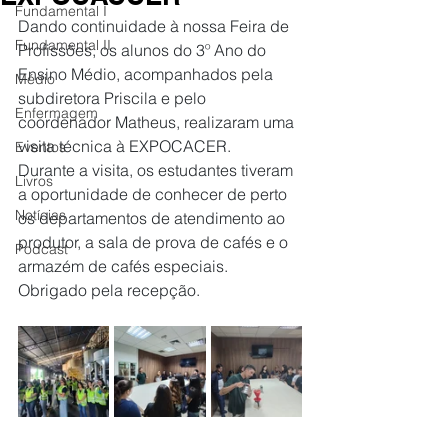
Fundamental I
Dando continuidade à nossa Feira de 
Fundamental II
Profissões, os alunos do 3º Ano do 
Ensino Médio, acompanhados pela 
Médio
subdiretora Priscila e pelo 
Enfermagem
coordenador Matheus, realizaram uma 
visita técnica à EXPOCACER.
Eventos
Durante a visita, os estudantes tiveram 
Livros
a oportunidade de conhecer de perto 
Notícias
os departamentos de atendimento ao 
produtor, a sala de prova de cafés e o 
Podcast
armazém de cafés especiais. 
Obrigado pela recepção.