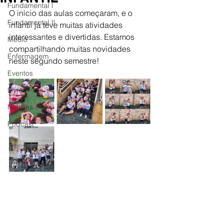
Fundamental I
O início das aulas começaram, e o 
Fundamental II
infantil já teve muitas atividades 
interessantes e divertidas. Estamos 
Médio
compartilhando muitas novidades 
Enfermagem
neste segundo semestre! 
Eventos
Livros
Notícias
Podcast