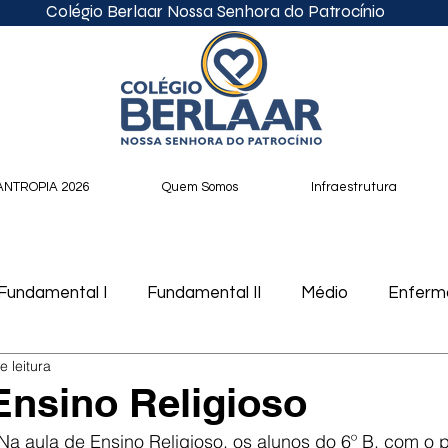
Colégio Berlaar Nossa Senhora do Patrocínio
ANTROPIA 2026
Quem Somos
Infraestrutura
Fundamental I
Fundamental II
Médio
Enfer
e leitura
cast
Ensino Religioso
a aula de Ensino Religioso, os alunos do 6º B, com o p