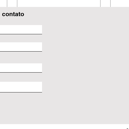
 contato
Sara
📚✨ Sarau Literário:
hist
Contos, Lendas e Cordéis
em Cena ✨📚