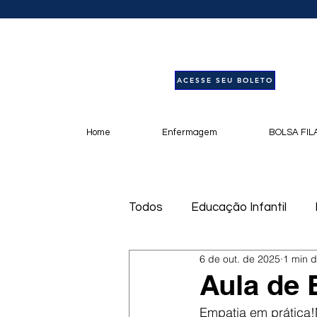
ACESSE SEU BOLETO
Home
Enfermagem
BOLSA FIL
Todos
Educação Infantil
6 de out. de 2025
1 min d
Livros
Notícias
Pod
Aula de 
Empatia em prática!N