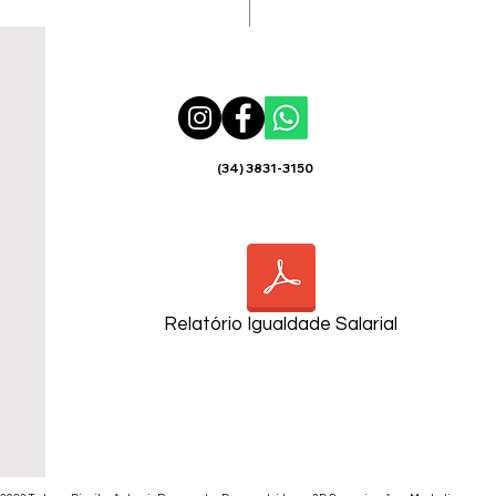
(34) 3831-3150
u Literário | Quando as
órias ganham vida
Relatório Igualdade Salarial