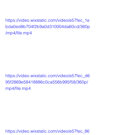
https://video.wixstatic.com/video/e57fec_1e
bda0ed8b704f2b9a0d310004da60cd/360p
/mp4/file.mp4
https://video.wixstatic.com/video/e57fec_d6
95f2869e58418886c0ca556b995f58/360p/
mp4/file.mp4
https://video.wixstatic.com/video/e57fec_86