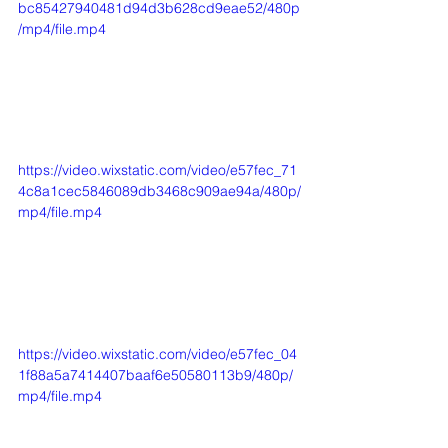
bc85427940481d94d3b628cd9eae52/480p
/mp4/file.mp4
https://video.wixstatic.com/video/e57fec_71
4c8a1cec5846089db3468c909ae94a/480p/
mp4/file.mp4
https://video.wixstatic.com/video/e57fec_04
1f88a5a7414407baaf6e50580113b9/480p/
mp4/file.mp4