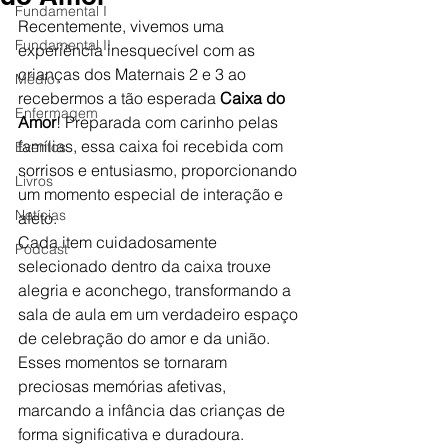
Fundamental I
Recentemente, vivemos uma 
Fundamental II
experiência inesquecível com as 
crianças dos Maternais 2 e 3 ao 
Médio
recebermos a tão esperada 
Caixa do 
Enfermagem
Amor
! Preparada com carinho pelas 
famílias, essa caixa foi recebida com 
Eventos
sorrisos e entusiasmo, proporcionando 
Livros
um momento especial de interação e 
Notícias
afeto.
Cada item cuidadosamente 
Podcast
selecionado dentro da caixa trouxe 
alegria e aconchego, transformando a 
sala de aula em um verdadeiro espaço 
de celebração do amor e da união. 
Esses momentos se tornaram 
preciosas memórias afetivas, 
marcando a infância das crianças de 
forma significativa e duradoura.