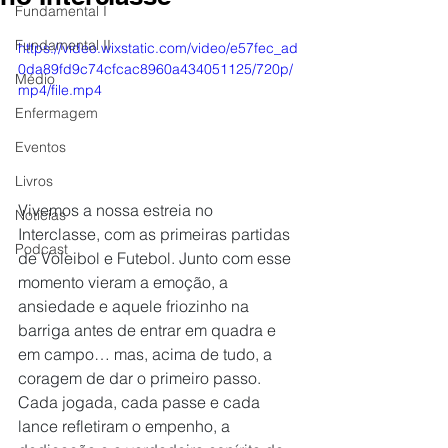
Fundamental I
Fundamental II
https://video.wixstatic.com/video/e57fec_ad
0da89fd9c74cfcac8960a434051125/720p/
Médio
mp4/file.mp4
Enfermagem
Eventos
Livros
Vivemos a nossa estreia no 
Notícias
Interclasse, com as primeiras partidas 
Podcast
de Voleibol e Futebol. Junto com esse 
momento vieram a emoção, a 
ansiedade e aquele friozinho na 
barriga antes de entrar em quadra e 
em campo… mas, acima de tudo, a 
coragem de dar o primeiro passo. 
Cada jogada, cada passe e cada 
lance refletiram o empenho, a 